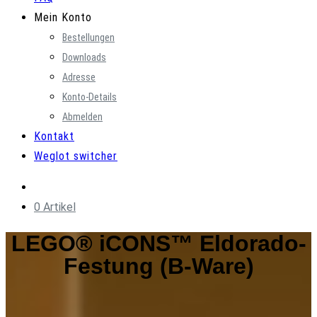
Mein Konto
Bestellungen
Downloads
Adresse
Konto-Details
Abmelden
Kontakt
Weglot switcher
0 Artikel
LEGO® iCONS™ Eldorado-
Festung (B-Ware)