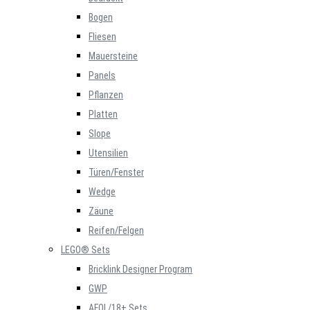
Bogen
Fliesen
Mauersteine
Panels
Pflanzen
Platten
Slope
Utensilien
Türen/Fenster
Wedge
Zäune
Reifen/Felgen
LEGO® Sets
Bricklink Designer Program
GWP
AFOL/18+ Sets