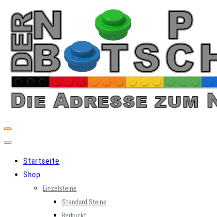
Skip
to
content
Startseite
Shop
Einzelsteine
Standard Steine
Bedruckt