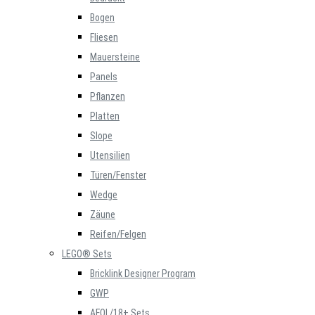
Bogen
Fliesen
Mauersteine
Panels
Pflanzen
Platten
Slope
Utensilien
Türen/Fenster
Wedge
Zäune
Reifen/Felgen
LEGO® Sets
Bricklink Designer Program
GWP
AFOL/18+ Sets