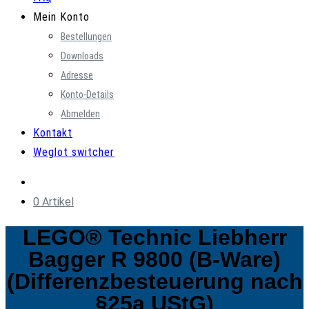
Mein Konto
Bestellungen
Downloads
Adresse
Konto-Details
Abmelden
Kontakt
Weglot switcher
0 Artikel
LEGO® Technic Liebherr
Bagger R 9800 (B-Ware)
(Differenzbesteuerung nach
§25a UStG)