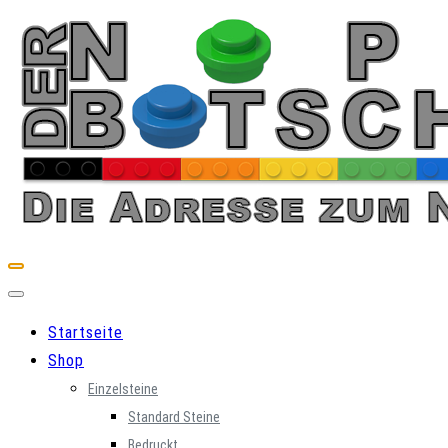
Skip
to
content
Startseite
Shop
Einzelsteine
Standard Steine
Bedruckt