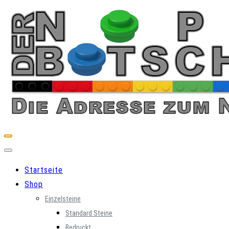
Skip
to
content
Startseite
Shop
Einzelsteine
Standard Steine
Bedruckt