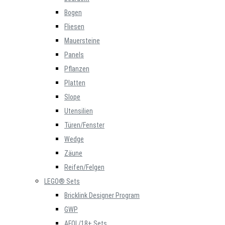
Bogen
Fliesen
Mauersteine
Panels
Pflanzen
Platten
Slope
Utensilien
Türen/Fenster
Wedge
Zäune
Reifen/Felgen
LEGO® Sets
Bricklink Designer Program
GWP
AFOL/18+ Sets