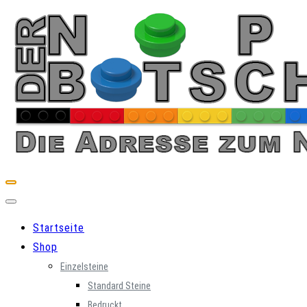
Skip
to
content
Startseite
Shop
Einzelsteine
Standard Steine
Bedruckt