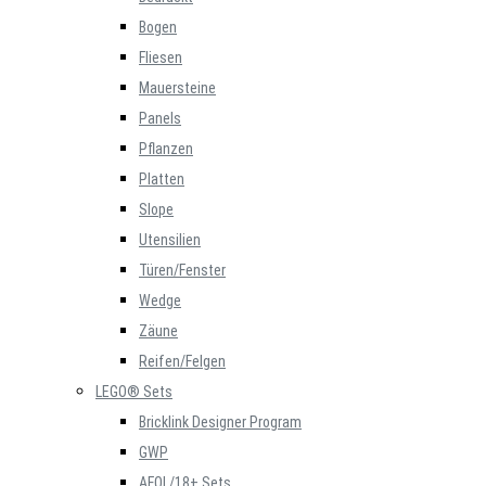
Bogen
Fliesen
Mauersteine
Panels
Pflanzen
Platten
Slope
Utensilien
Türen/Fenster
Wedge
Zäune
Reifen/Felgen
LEGO® Sets
Bricklink Designer Program
GWP
AFOL/18+ Sets