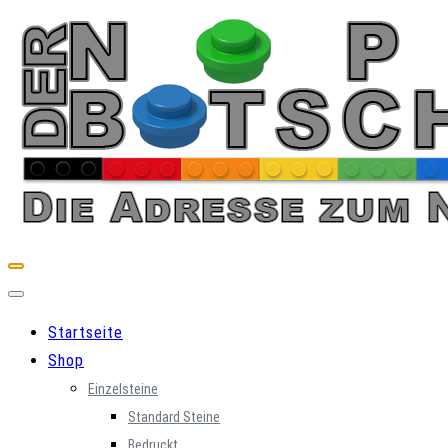
Skip
to
content
Startseite
Shop
Einzelsteine
Standard Steine
Bedruckt