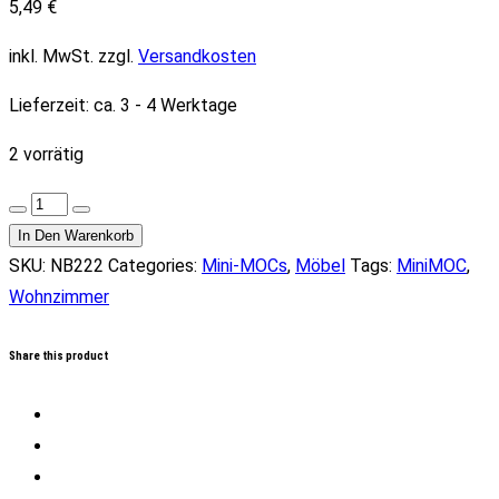
5,49
€
inkl. MwSt.
zzgl.
Versandkosten
Lieferzeit:
ca. 3 - 4 Werktage
2 vorrätig
NB222
Wohnzimmer
In Den Warenkorb
Menge
SKU:
NB222
Categories:
Mini-MOCs
,
Möbel
Tags:
MiniMOC
,
Wohnzimmer
Share this product