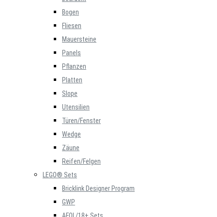
Bogen
Fliesen
Mauersteine
Panels
Pflanzen
Platten
Slope
Utensilien
Türen/Fenster
Wedge
Zäune
Reifen/Felgen
LEGO® Sets
Bricklink Designer Program
GWP
AFOL/18+ Sets