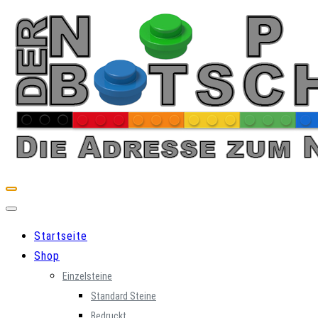
Skip
to
content
Startseite
Shop
Einzelsteine
Standard Steine
Bedruckt