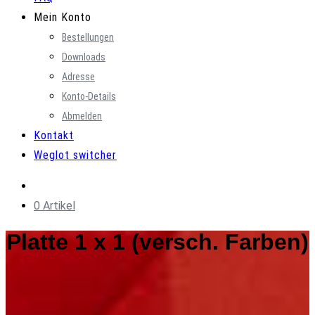
Mein Konto
Bestellungen
Downloads
Adresse
Konto-Details
Abmelden
Kontakt
Weglot switcher
0 Artikel
Platte 1 x 1 (versch. Farben)