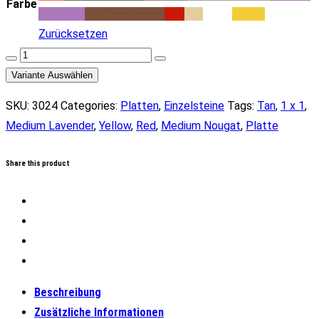
Farbe
Lavender
Medium Nougat
Red
Tan
White
Yellow
Zurücksetzen
Platte
1
Variante Auswählen
x
SKU:
3024
Categories:
Platten
,
Einzelsteine
Tags:
Tan
,
1 x 1
,
1
Medium Lavender
,
Yellow
,
Red
,
Medium Nougat
,
Platte
(versch.
Farben)
Share this product
Menge
Beschreibung
Zusätzliche Informationen