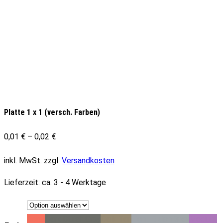
Platte 1 x 1 (versch. Farben)
0,01
€
–
0,02
€
inkl. MwSt.
zzgl.
Versandkosten
Lieferzeit:
ca. 3 - 4 Werktage
Coral
Dark Bluish Gray
Dark Tan
Light Bluish Gray
Medium