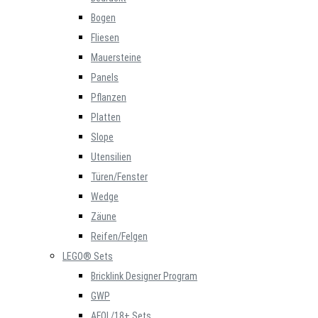
Bogen
Fliesen
Mauersteine
Panels
Pflanzen
Platten
Slope
Utensilien
Türen/Fenster
Wedge
Zäune
Reifen/Felgen
LEGO® Sets
Bricklink Designer Program
GWP
AFOL/18+ Sets