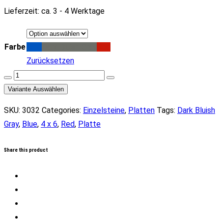
Lieferzeit:
ca. 3 - 4 Werktage
Farbe
Blue
Dark Bluish Gray
Red
Zurücksetzen
Platte
4
Variante Auswählen
x
SKU:
3032
Categories:
Einzelsteine
,
Platten
Tags:
Dark Bluish
6
Gray
,
Blue
,
4 x 6
,
Red
,
Platte
(versch.
Farben)
Share this product
Menge