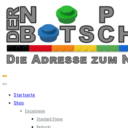
Skip
to
content
Startseite
Shop
Einzelsteine
Standard Steine
Bedruckt