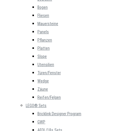
Bogen
Fliesen
Mauersteine
Panels
Pflanzen
Platten
Slope
Utensilien
Türen/Fenster
Wedge
Zäune
Reifen/Felgen
LEGO® Sets
Bricklink Designer Program
GWP
AFOL/18+ Sets