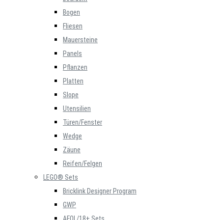
Bogen
Fliesen
Mauersteine
Panels
Pflanzen
Platten
Slope
Utensilien
Türen/Fenster
Wedge
Zäune
Reifen/Felgen
LEGO® Sets
Bricklink Designer Program
GWP
AFOL/18+ Sets