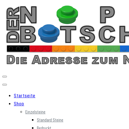
Skip
to
content
Startseite
Shop
Einzelsteine
Standard Steine
Bedruckt