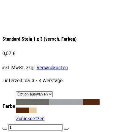
Standard Stein 1 x 3 (versch. Farben)
0,07
€
inkl. MwSt.
zzgl.
Versandkosten
Lieferzeit:
ca. 3 - 4 Werktage
Dark Bluish Gray
Light Bluish Gray
Reddish
Farbe
Brown
Tan
White
Zurücksetzen
Standard