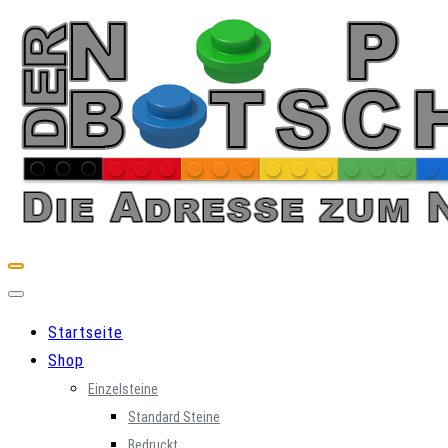
Skip
to
content
Startseite
Shop
Einzelsteine
Standard Steine
Bedruckt