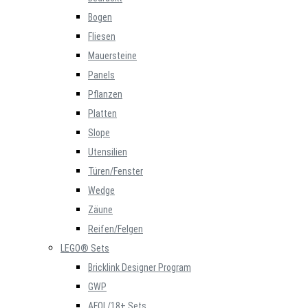
Bogen
Fliesen
Mauersteine
Panels
Pflanzen
Platten
Slope
Utensilien
Türen/Fenster
Wedge
Zäune
Reifen/Felgen
LEGO® Sets
Bricklink Designer Program
GWP
AFOL/18+ Sets