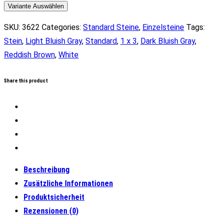
Stein
Variante Auswählen
1
SKU:
3622
Categories:
Standard Steine
,
Einzelsteine
Tags:
x
Stein
,
Light Bluish Gray
,
Standard
,
1 x 3
,
Dark Bluish Gray
,
3
Reddish Brown
,
White
(versch.
Farben)
Share this product
Menge
Beschreibung
Zusätzliche Informationen
Produktsicherheit
Rezensionen (0)