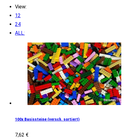
View:
12
24
ALL:
100x Basissteine (versch. sortiert)
7,62
€