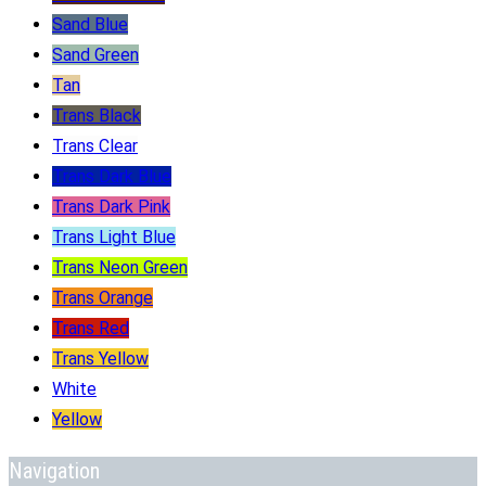
Sand Blue
Sand Green
Tan
Trans Black
Trans Clear
Trans Dark Blue
Trans Dark Pink
Trans Light Blue
Trans Neon Green
Trans Orange
Trans Red
Trans Yellow
White
Yellow
Navigation