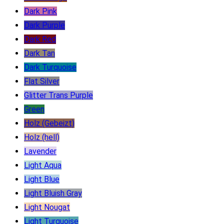
Dark Pink
Dark Purple
Dark Red
Dark Tan
Dark Turquoise
Flat Silver
Glitter Trans Purple
Green
Holz (Gebeizt)
Holz (hell)
Lavender
Light Aqua
Light Blue
Light Bluish Gray
Light Nougat
Light Turquoise