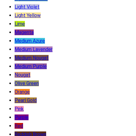
Light Violet
Light Yellow
Lime
Magenta
Medium Azure
Medium Lavender
Medium Nougat
Medium Purple
Nougat
Olive Green
Orange
Pearl Gold
Pink
Purple
Red
Reddish Brown