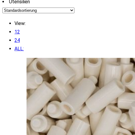
Utensilien
View:
12
24
ALL: