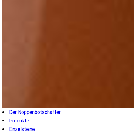
Der Noppenbotschafter
Produkte
Einzelsteine