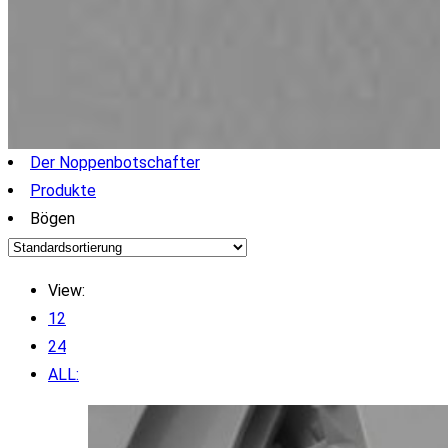
Der Noppenbotschafter
Produkte
Bögen
View:
12
24
ALL: