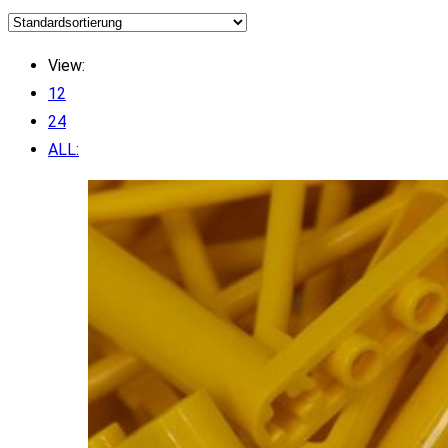
View:
12
24
ALL: