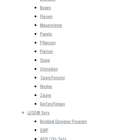
Bogen
Fliesen
Mauersteine
Panels
Pflanzen
Platten
Slope
Utensilien
Türen/Fenster
Wedge
Zäune
Reifen/Felgen
LEGO® Sets
Bricklink Designer Program
GWP
AFOL/18+ Sets