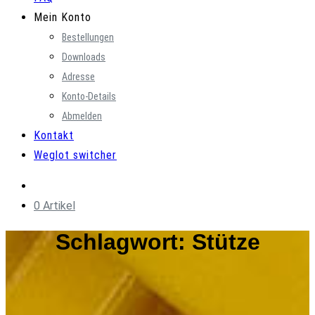
Mein Konto
Bestellungen
Downloads
Adresse
Konto-Details
Abmelden
Kontakt
Weglot switcher
0 Artikel
Schlagwort:
Stütze