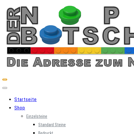
Skip
to
content
Startseite
Shop
Einzelsteine
Standard Steine
Bedruckt