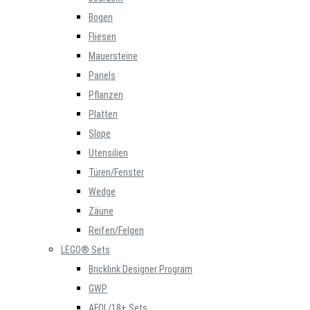
Bogen
Fliesen
Mauersteine
Panels
Pflanzen
Platten
Slope
Utensilien
Türen/Fenster
Wedge
Zäune
Reifen/Felgen
LEGO® Sets
Bricklink Designer Program
GWP
AFOL/18+ Sets