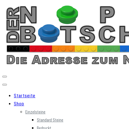
Skip
to
content
Startseite
Shop
Einzelsteine
Standard Steine
Bedruckt