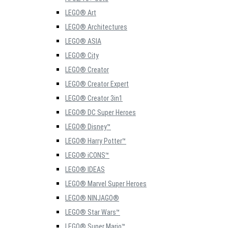
LEGO® Art
LEGO® Architectures
LEGO® ASIA
LEGO® City
LEGO® Creator
LEGO® Creator Expert
LEGO® Creator 3in1
LEGO® DC Super Heroes
LEGO® Disney™
LEGO® Harry Potter™
LEGO® iCONS™
LEGO® IDEAS
LEGO® Marvel Super Heroes
LEGO® NINJAGO®
LEGO® Star Wars™
LEGO® Super Mario™