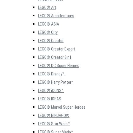
LEGO® Art
LEGO® Architectures
LEGO® ASIA
LEGO® City
LEGO® Creator
LEGO® Creator Expert
LEGO® Creator 3in1
LEGO® DC Super Heroes
LEGO® Disney™
LEGO® Harry Potter™
LEGO® iCONS™
LEGO® IDEAS
LEGO® Marvel Super Heroes
LEGO® NINJAGO®
LEGO® Star Wars™
LEGO® Super Mario™