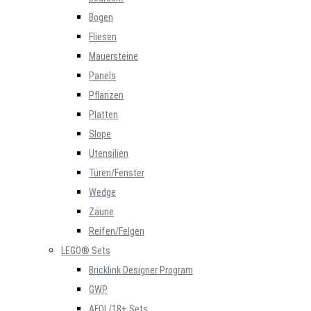
Bogen
Fliesen
Mauersteine
Panels
Pflanzen
Platten
Slope
Utensilien
Türen/Fenster
Wedge
Zäune
Reifen/Felgen
LEGO® Sets
Bricklink Designer Program
GWP
AFOL/18+ Sets