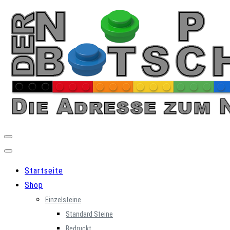
Skip
to
content
Startseite
Shop
Einzelsteine
Standard Steine
Bedruckt