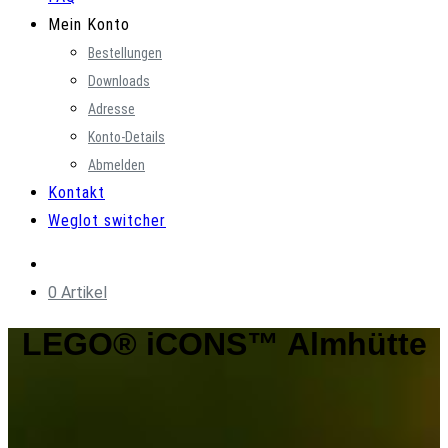
Mein Konto
Bestellungen
Downloads
Adresse
Konto-Details
Abmelden
Kontakt
Weglot switcher
0 Artikel
LEGO® iCONS™ Almhütte