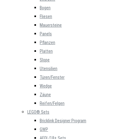
Bogen
Fliesen
Mauersteine
Panels
Pflanzen
Platten
Slope
Utensilien
Türen/Fenster
Wedge
Zäune
Reifen/Felgen
LEGO® Sets
Bricklink Designer Program
GWP
AFOL/18+ Sets