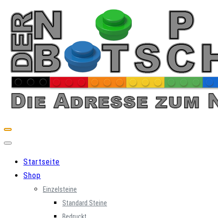
Skip
to
content
Startseite
Shop
Einzelsteine
Standard Steine
Bedruckt