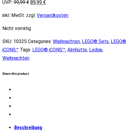
Ursprünglicher
Aktueller
UVP:
99,99
€
89,99
€
Preis
Preis
inkl. MwSt.
zzgl.
Versandkosten
war:
ist:
99,99 €
89,99 €.
Nicht vorrätig
SKU:
10325
Categories:
Weihnachten
,
LEGO® Sets
,
LEGO®
iCONS™
Tags:
LEGO® iCONS™
,
Almhütte
,
Lodge
,
Weihnachten
Share this product
Beschreibung