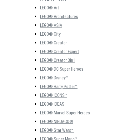
LEGO® Art
LEGO® Architectures
LEGO® ASIA
LEGO® City
LEGO® Creator
LEGO® Creator Expert
LEGO® Creator 3in1
LEGO® DC Super Heroes
LEGO® Disney™
LEGO® Harry Potter™
LEGO® iCONS™
LEGO® IDEAS
LEGO® Marvel Super Heroes
LEGO® NINJAGO®
LEGO® Star Wars™
LEGO® Super Mario™