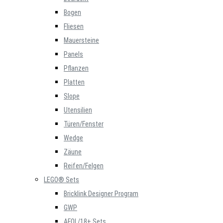
Bogen
Fliesen
Mauersteine
Panels
Pflanzen
Platten
Slope
Utensilien
Türen/Fenster
Wedge
Zäune
Reifen/Felgen
LEGO® Sets
Bricklink Designer Program
GWP
AFOL/18+ Sets