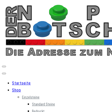
Skip
to
content
Startseite
Shop
Einzelsteine
Standard Steine
Bedruckt