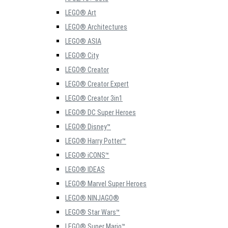
LEGO® Art
LEGO® Architectures
LEGO® ASIA
LEGO® City
LEGO® Creator
LEGO® Creator Expert
LEGO® Creator 3in1
LEGO® DC Super Heroes
LEGO® Disney™
LEGO® Harry Potter™
LEGO® iCONS™
LEGO® IDEAS
LEGO® Marvel Super Heroes
LEGO® NINJAGO®
LEGO® Star Wars™
LEGO® Super Mario™