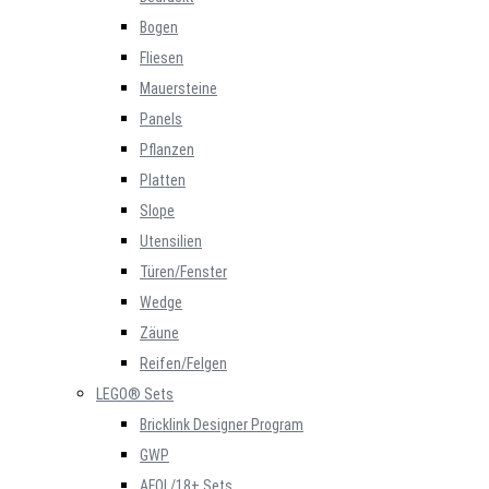
Bogen
Fliesen
Mauersteine
Panels
Pflanzen
Platten
Slope
Utensilien
Türen/Fenster
Wedge
Zäune
Reifen/Felgen
LEGO® Sets
Bricklink Designer Program
GWP
AFOL/18+ Sets