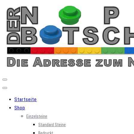
Skip
to
content
Startseite
Shop
Einzelsteine
Standard Steine
Bedruckt