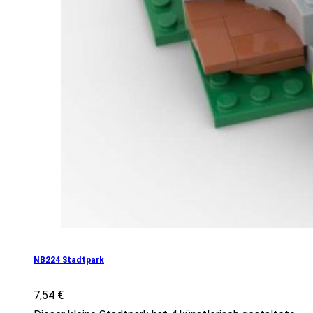
NB224 Stadtpark
7,54
€