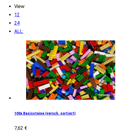
View:
12
24
ALL:
100x Basissteine (versch. sortiert)
7,62
€