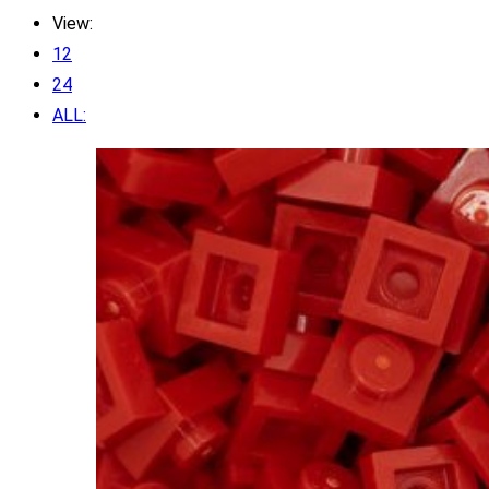
View:
12
24
ALL: