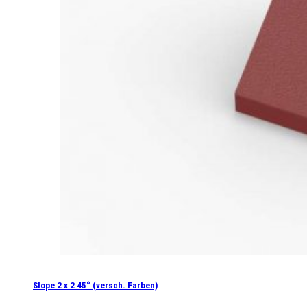
Slope 2 x 2 45° (versch. Farben)