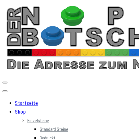
Skip
to
content
Startseite
Shop
Einzelsteine
Standard Steine
Bedruckt