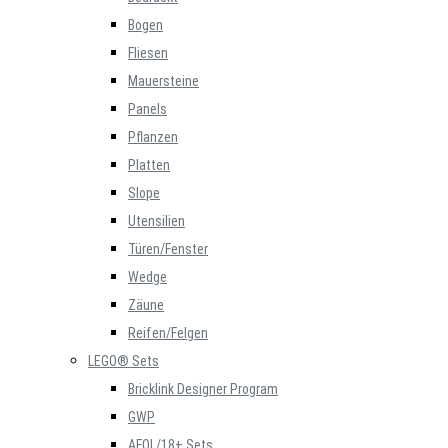
Bogen
Fliesen
Mauersteine
Panels
Pflanzen
Platten
Slope
Utensilien
Türen/Fenster
Wedge
Zäune
Reifen/Felgen
LEGO® Sets
Bricklink Designer Program
GWP
AFOL/18+ Sets