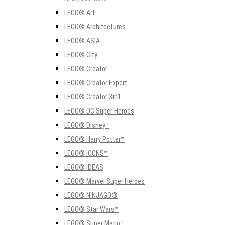
LEGO® Art
LEGO® Architectures
LEGO® ASIA
LEGO® City
LEGO® Creator
LEGO® Creator Expert
LEGO® Creator 3in1
LEGO® DC Super Heroes
LEGO® Disney™
LEGO® Harry Potter™
LEGO® iCONS™
LEGO® IDEAS
LEGO® Marvel Super Heroes
LEGO® NINJAGO®
LEGO® Star Wars™
LEGO® Super Mario™