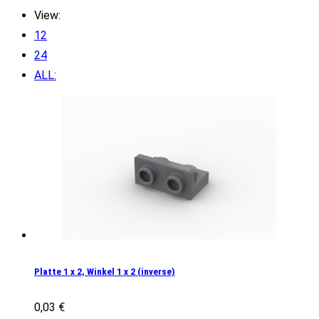
View:
12
24
ALL:
Platte 1 x 2, Winkel 1 x 2 (inverse)
0,03
€